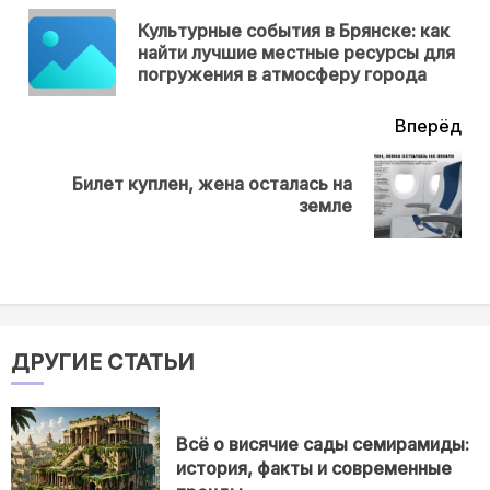
еще
Культурные события в Брянске: как
Пр
найти лучшие местные ресурсы для
нов
погружения в атмосферу города
Вперёд
Билет куплен, жена осталась на
Next
земле
post:
ДРУГИЕ СТАТЬИ
Всё о висячие сады семирамиды:
история, факты и современные