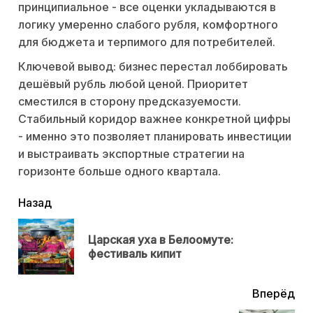
принципиальное - все оценки укладываются в
логику умеренно слабого рубля, комфортного
для бюджета и терпимого для потребителей.
Ключевой вывод: бизнес перестал лоббировать
дешёвый рубль любой ценой. Приоритет
сместился в сторону предсказуемости.
Стабильный коридор важнее конкретной цифры
- именно это позволяет планировать инвестиции
и выстраивать экспортные стратегии на
горизонте больше одного квартала.
читать
Назад
еще
Царская уха в Белоомуте:
Пр
фестиваль кипит
нов
Вперёд