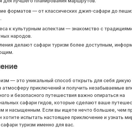
 для лучшего планирования маршрутов.
ие форматов — от классических джип-сафари до пеши
.
еса к культурным аспектам — знакомство с традициям
ных народов.
ления делают сафари туризм более доступным, инфор
ющим.
ение
изм — это уникальный способ открыть для себя дикую
в атмосферу приключений и получить незабываемые вп
ого и безопасного путешествия важно опираться на
нальных сафари гидов, которые сделают ваше путеше
 и насыщенным. Если вы ищете нечто большее, чем п
и хотите испытать настоящее приключение и узнать ми
сафари туризм именно для вас.