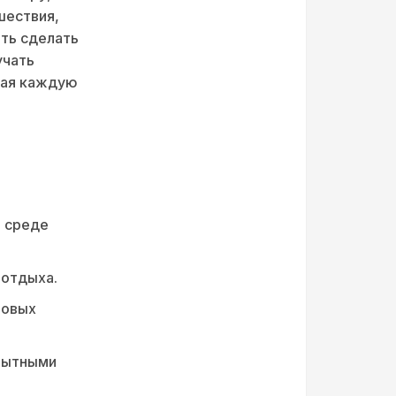
шествия,
ть сделать
учать
елая каждую
й среде
 отдыха.
новых
опытными