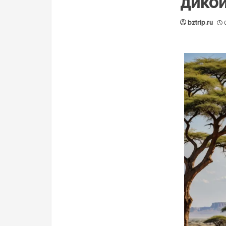
дико
bztrip.ru