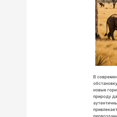
В современ
обстановку
новые гори
природу да
аутентичны
привлекает
первозданн