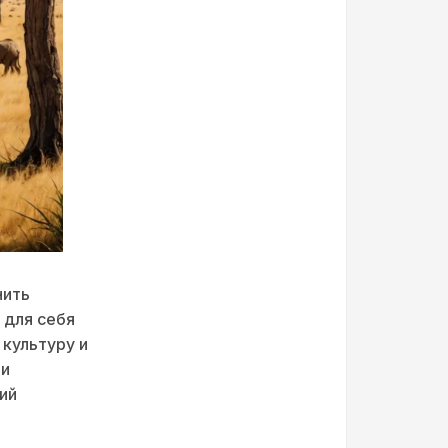
нить
 для себя
 культуру и
 и
ий
и