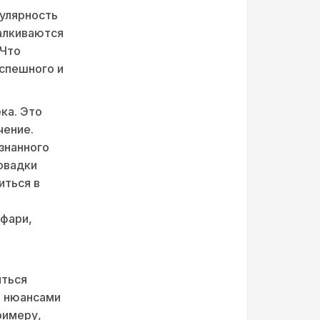
пулярность
алкиваются
 Что
успешного и
ка. Это
чение.
знанного
овадки
иться в
афари,
иться
и нюансами
римеру,