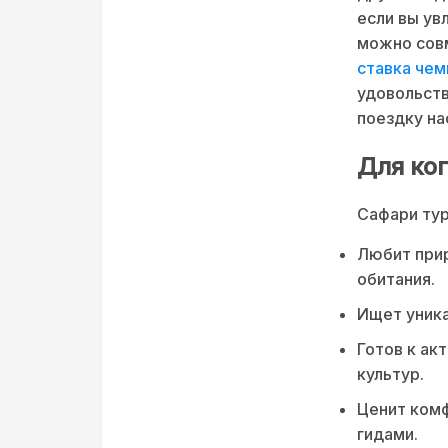
если вы ув
можно сов
ставка чем
удовольств
поездку на
Для ко
Сафари тур
Любит прир
обитания.
Ищет уника
Готов к ак
культур.
Ценит комф
гидами.