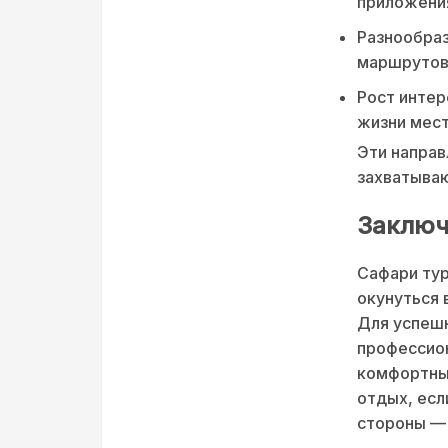
приложения
Разнообраз
маршрутов
Рост интер
жизни мест
Эти направ
захватыва
Заключ
Сафари тур
окунуться 
Для успешн
профессио
комфортным
отдых, есл
стороны — 