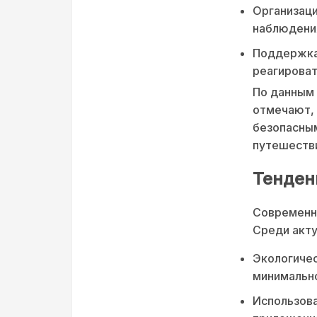
Организаци
наблюдения
Поддержка
реагироват
По данным 
отмечают, 
безопасным
путешеств
Тенден
Современны
Среди акт
Экологичес
минимальн
Использова