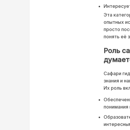
Интересует
Эта катего
опытных ис
просто пос
понять её 
Роль с
думает
Сафари гид
знания и н
Их роль вк
Обеспечени
понимания
Образовате
интересным