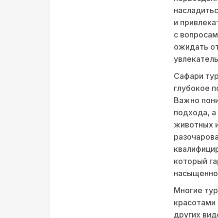
насладитьс
и привлека
с вопросам
ожидать от
увлекател
Сафари тур
глубокое п
Важно пони
подхода, а
животных и
разочарова
квалифицир
который га
насыщеннос
Многие ту
красотами
других вид