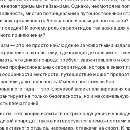
я неповторимыми пейзажами. Однако, несмотря на по
тельность, многие потенциальные путешественники ст
и: как организовать безопасное и насыщенное сафари?
 поездки? И почему роль сафари гидов так важна для 
ьного приключения?
изм — это не просто наблюдение за животными издале
огружение в экосистему, где каждая деталь имеет зна
мать, что дикая природа требует уважительного и осо
 без профессиональных сафари гидов, которые знают п
 особенности местности, путешествие может преврат
ние или даже опасность. Именно поэтому выбор
ованного гида — это ключевой аспект планирования с
рантирует не только безопасность, но и максимальную
ть впечатлений.
ристы, желающие испытать острые ощущения и наслад
 дикой природы, также интересуются возможностями 
ов активного отдыха, например, ставками на спорт. К п