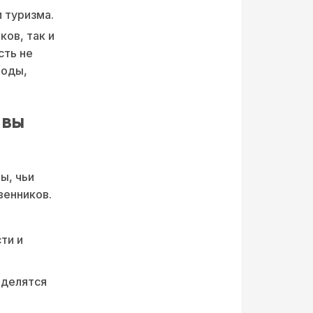
 туризма.
ов, так и
сть не
роды,
 вы
ы, чьи
венников.
ти и
 делятся