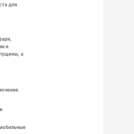
ста для
фари,
ым и
пущены, а
лючение.
и
 мобильные