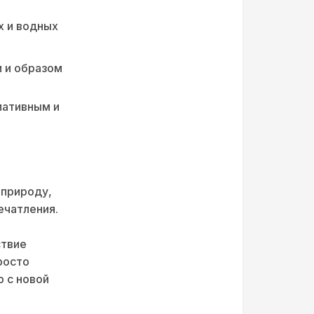
х и водных
и и образом
мативным и
 природу,
ечатления.
ствие
росто
р с новой