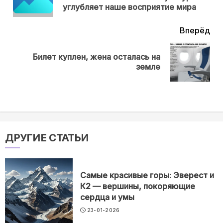
нов
углубляет наше восприятие мира
Вперёд
Билет куплен, жена осталась на
Next
земле
post:
ДРУГИЕ СТАТЬИ
Самые красивые горы: Эверест и
К2 — вершины, покоряющие
сердца и умы
23-01-2026