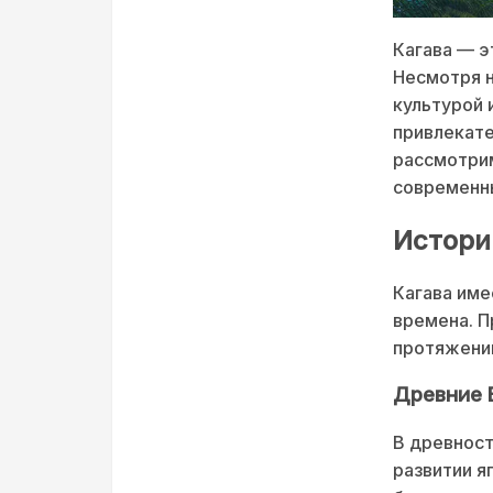
Кагава — э
Несмотря н
культурой 
привлекате
рассмотрим
современны
Истори
Кагава име
времена. П
протяжении
Древние 
В древност
развитии я