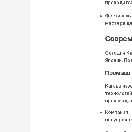
проводится
Фестиваль 
мастера д
Соврем
Сегодня Ка
Японии. Пр
Промышле
Кагава изв
технологий
производст
Компания "
полупрово