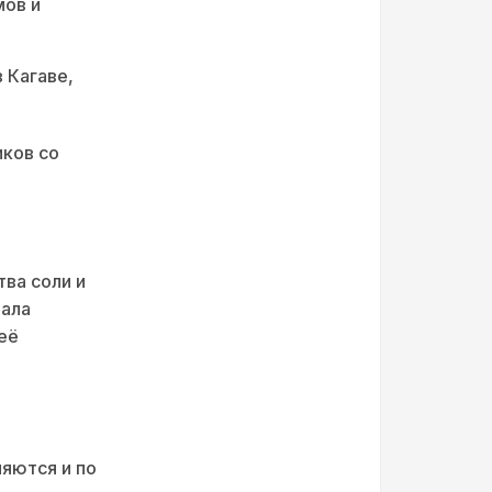
мов и
 Кагаве,
иков со
ва соли и
чала
её
яются и по