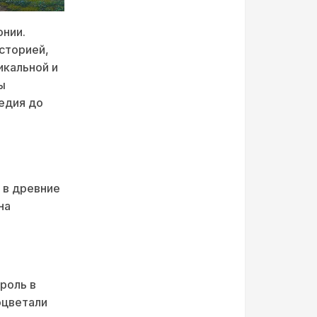
онии.
сторией,
икальной и
ы
едия до
 в древние
на
роль в
оцветали