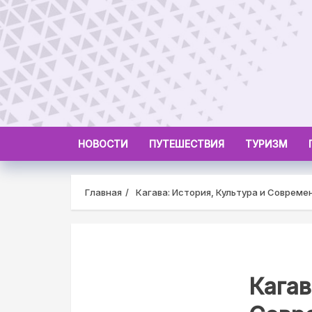
Skip
to
content
НОВОСТИ
ПУТЕШЕСТВИЯ
ТУРИЗМ
Главная
Кагава: История, Культура и Совреме
Кагав