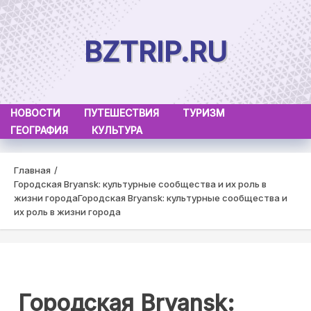
Skip
to
BZTRIP.RU
content
НОВОСТИ
ПУТЕШЕСТВИЯ
ТУРИЗМ
ГЕОГРАФИЯ
КУЛЬТУРА
Главная
Городская Bryansk: культурные сообщества и их роль в
жизни города
Городская Bryansk: культурные сообщества и
их роль в жизни города
Городская Bryansk: