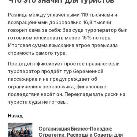
Что это значит для туристов
Разница между уплаченными 119 тысячами и
возвращёнными добровольно 16,8 тысячи
говорит сама за себя: без суда туроператор был
готов компенсировать менее 15% потерь.
Итоговая сумма взыскания втрое превысила
стоимость самого тура.
Прецедент фиксирует простое правило: если
туроператор продаёт тур беременной
пассажирке и не предупреждает об
ограничениях перевозчика, финансовые
последствия несёт он. Перекладывать риски на
туриста суды не готовы.
читать
Назад
еще
Организация Бизнес-Поездок:
Пр
Стратегии, Расходы и Советы для